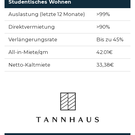
Studentisches Wohnen
Auslastung (letzte 12 Monate)
>99%
Direktvermietung
>90%
Verlängerungsrate
Bis zu 45%
All-in-Miete/qm
42.01€
Netto-Kaltmiete
33,38€