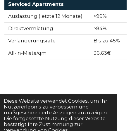
Serviced Apartments
Auslastung (letzte 12 Monate)
>99%
Direktvermietung
>84%
Verlängerungsrate
Bis zu 45%
All-in-Miete/qm
36,63€
© 2022 Cresco Immobilien Verwaltungs GmbH
Kontakt
Diese Website verwendet Cookies, um Ihr
Nutzererlebnis zu verbessern und
maßgeschneiderte Anzeigen anzuzeigen.
Die fortgesetzte Nutzung dieser Website
Impressum
bestätigt Ihre Zustimmung zur
Verwendung von Cookies.