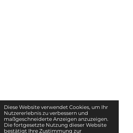
Sie erreichen uns
civ@crescore.de
+49 (0)30 555 707 110
© 2022 Cresco Immobilien Verwaltungs GmbH
Kontakt
Diese Website verwendet Cookies, um Ihr
Nutzererlebnis zu verbessern und
maßgeschneiderte Anzeigen anzuzeigen.
Die fortgesetzte Nutzung dieser Website
Impressum
bestätigt Ihre Zustimmung zur